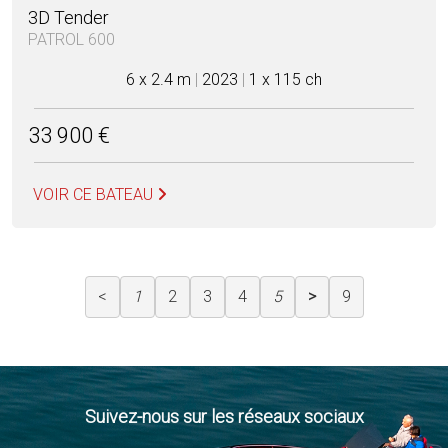
3D Tender
PATROL 600
6 x 2.4 m
|
2023
|
1 x 115 ch
33 900 €
VOIR CE BATEAU
<
1
2
3
4
5
>
9
Suivez-nous sur les réseaux sociaux