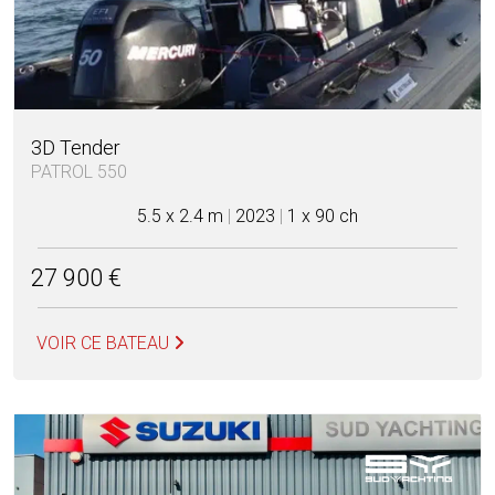
3D Tender
PATROL 550
5.5 x 2.4 m
|
2023
|
1 x 90 ch
27 900 €
VOIR CE BATEAU