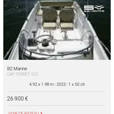
B2 Marine
CAP FERRET 522
4.92 x 1.98 m
|
2023
|
1 x 50 ch
26 900 €
VOIR CE BATEAU