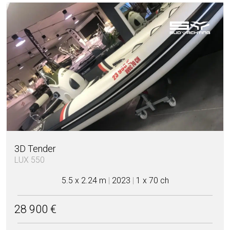
3D Tender
LUX 550
5.5 x 2.24 m
|
2023
|
1 x 70 ch
28 900 €