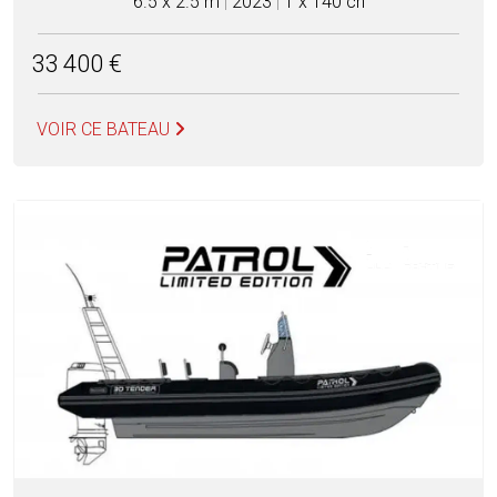
6.5 x 2.5 m
|
2023
|
1 x 140 ch
33 400 €
VOIR CE BATEAU