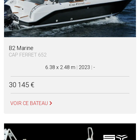
B2 Marine
CAP FERRET 652
6.38 x 2.48 m
|
2023
|
-
30 145 €
VOIR CE BATEAU