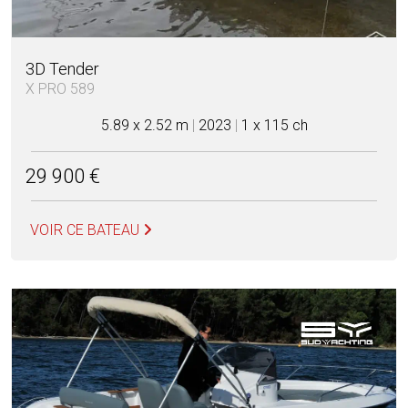
3D Tender
X PRO 589
5.89 x 2.52 m
|
2023
|
1 x 115 ch
29 900 €
VOIR CE BATEAU