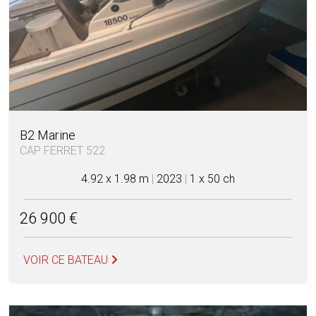
B2 Marine
CAP FERRET 522
4.92 x 1.98 m
|
2023
|
1 x 50 ch
26 900 €
VOIR CE BATEAU