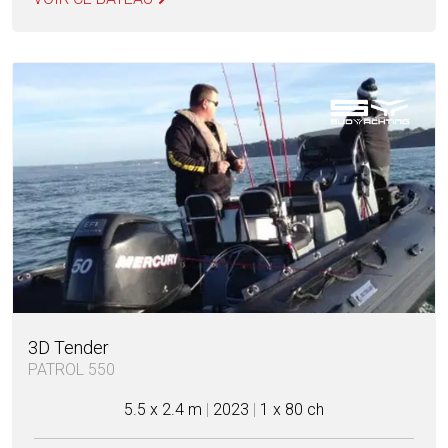
3D Tender
PATROL 550
5.5 x 2.4 m
|
2023
|
1 x 80 ch