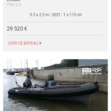
PRO 5.5
5.2 x 2.2 m
|
2021
|
1 x 115 ch
29 520 €
VOIR CE BATEAU