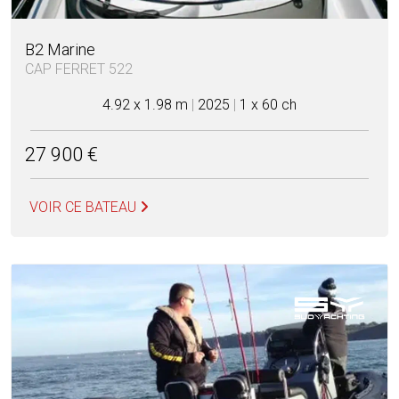
B2 Marine
CAP FERRET 522
4.92 x 1.98 m
|
2025
|
1 x 60 ch
27 900 €
VOIR CE BATEAU