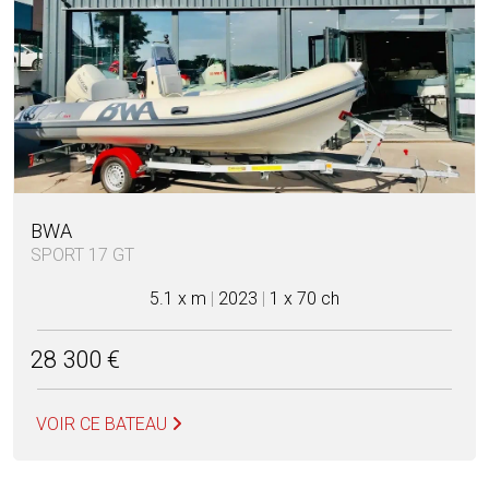
BWA
SPORT 17 GT
5.1 x m
|
2023
|
1 x 70 ch
28 300 €
VOIR CE BATEAU