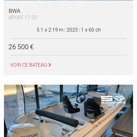
BWA
SPORT 17 GT
5.1 x 2.19 m
|
2023
|
1 x 60 ch
26 500 €
VOIR CE BATEAU