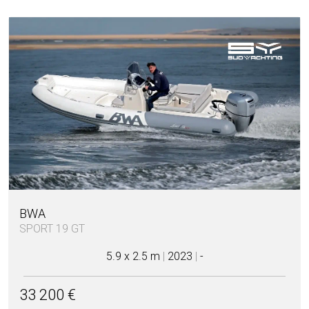
BWA
SPORT 19 GT
5.9 x 2.5 m
|
2023
|
-
33 200 €