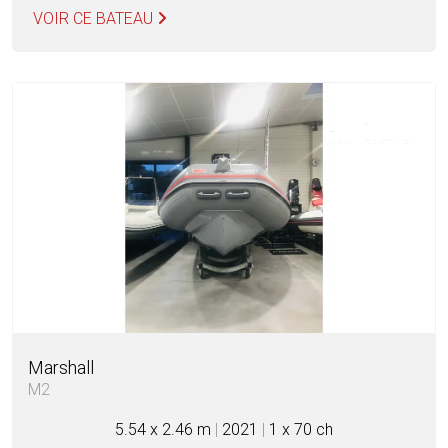
VOIR CE BATEAU
Marshall
M2
5.54 x 2.46 m
|
2021
|
1 x 70 ch