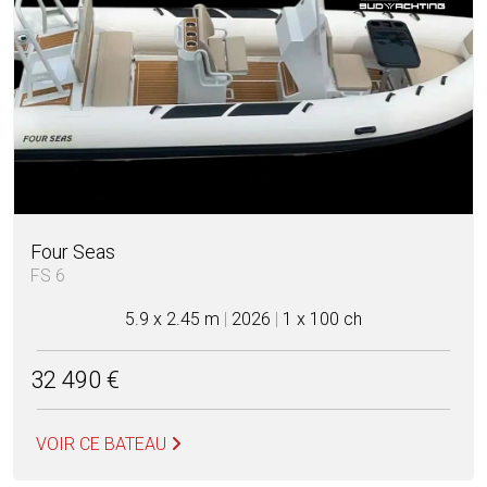
Four Seas
FS 6
5.9 x 2.45 m
|
2026
|
1 x 100 ch
32 490 €
VOIR CE BATEAU