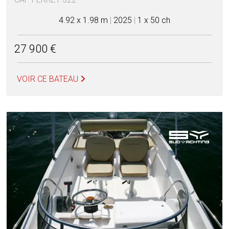
4.92 x 1.98 m
|
2025
|
1 x 50 ch
27 900 €
VOIR CE BATEAU